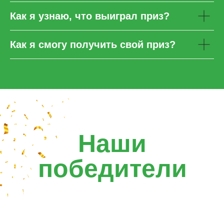
Я согласен с
Политикой обработки
Как я узнаю, что выиграл приз?
персональных данных
и
Правилами акции
Рассчитать стоимость тура
Как я смогу получить свой приз?