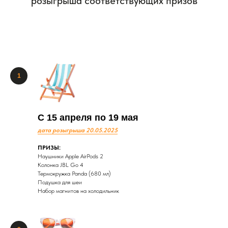
Наши
победители
С 15 апреля по 19 мая
дата розыгрыша 20.05.2025
ПРИЗЫ:
Наушники Apple AirPods 2
Колонка JBL Go 4
Термокружка Panda (680 мл)
Подушка для шеи
Набор магнитов на холодильник