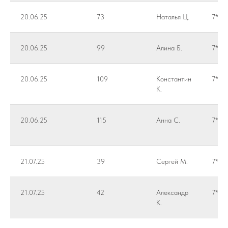
20.06.25
73
Наталья Ц.
7***
20.06.25
99
Алина Б.
7***
20.06.25
109
Константин
7***
К.
20.06.25
115
Анна С.
7***
21.07.25
39
Сергей М.
7***
21.07.25
42
Александр
7***
К.