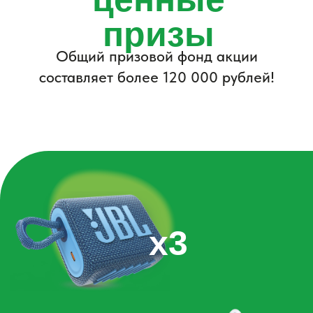
х2
чемодан М Mijia
Сolorful Luggage
наш главный
приз - путевка в
Хэйхэ на двоих!
Розыгрыш главного приза -
путевки в г. Хэйхэ (КНР) на 2