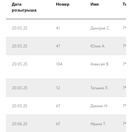
Дата
Номер
Имя
Тел
розыгрыша
20.05.25
41
Дмитрий С.
7***
20.05.25
47
Юлия А.
7***
20.05.25
104
Алексей В.
7***
20.05.25
12
Татьяна Л.
7***
20.05.25
67
Даниил Н.
7***
20.06.25
67
Ирина Т.
7***