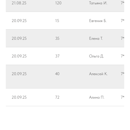
21.08.25
120
Татьяна И.
7***
20.09.25
15
Евгения Б.
7***
20.09.25
35
Елена Т.
7***
20.09.25
37
Ольга Д.
7***
20.09.25
40
Алексей К.
7***
20.09.25
72
Алина П.
7***