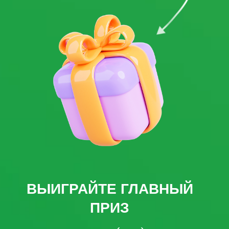
х3
мобильная колонка
JBL GO 2
х2
наушники Apple
AirPods 2