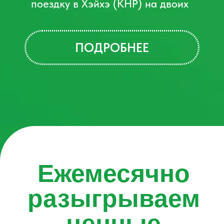
х2
умная колонка
Яндекс Станция 2