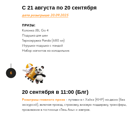
С 21 августа по 20 сентября
дата розыгрыша 20.09.2025
ПРИЗЫ:
Колонка JBL Go 4
Подушка для шеи
Термокружка Panda (680 мл)
Игрушка-подушка с пандой
Набор магнитов на холодильник
ОБЛАДАТЕЛЬ
20 сентября в 11:00 (Блг)
Розыгрыш главного приза
- путевки в г. Хэйхэ (КНР) на двоих (без
ГЛАВНОГО ПРИЗА
экскурсий), включая проезд, страховку, визовую поддержку, трансферы,
проживание в гостинице «Тянь Ань» и завтрак.