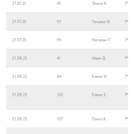
21.07.25
45
Элина К.
7***
21.07.25
97
Татьяна М.
7***
21.07.25
99
Наталья П.
7***
21.08.25
41
Иван Д.
7***
21.08.25
84
Елена И.
7***
21.08.25
102
Елена Е.
7***
21.08.25
107
Ольга К.
7***