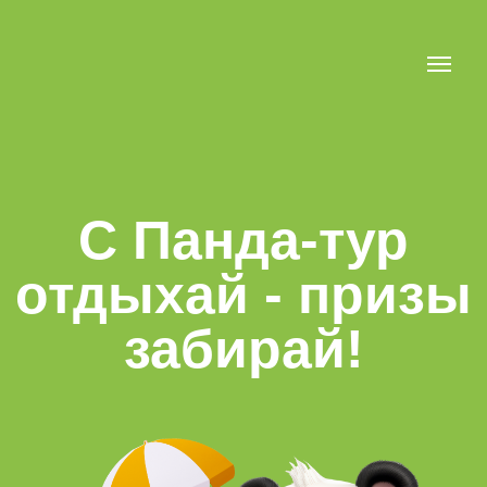
С Панда-тур
Как участвовать?
Призы
Вопросы и ответы
отдыхай - призы
забирай!