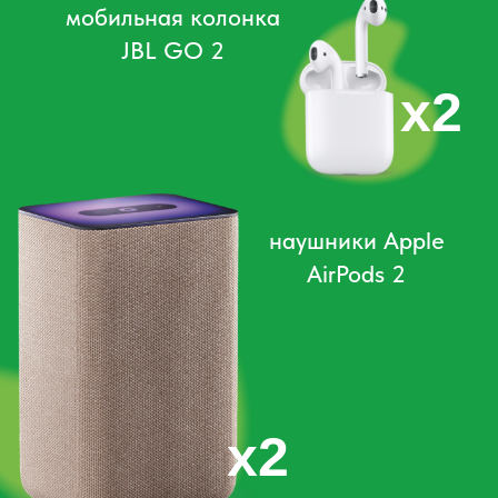
человека, включая проезд,
страховка, визовая поддержка,
трансферы, проживание в
гостинице «Тянь Ань» и завтрак,
состоится 20.09.2025 г. в 11:00
GMT+9 в прямом эфире в наших
социальных сетях
ВПЕРЕД ЗА ПРИЗАМИ
от
Календарь
розыгрышей